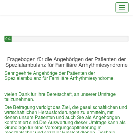
Toggl
Sie haben 0% dieser Umfrage fertiggestellt.
0%
Fragebogen für die Angehörigen der Patienten der
Spezialambulanz für Familiäre Arrhythmiesyndrome
Sehr geehrte Angehörige der Patienten der
Spezialambulanz für Familiäre Arrhythmiesyndrome,
vielen Dank für Ihre Bereitschaft, an unserer Umfrage
teilzunehmen.
Die Befragung verfolgt das Ziel, die gesellschaftlichen und
wirtschaftlichen Herausforderungen zu ermitteln, mit
denen unsere Patienten und auch Sie als Angehörigen
konfrontiert sind.Die Auswertung dieser Umfrage kann als
Grundlage für eine Versorgungsoptimierung in
medizinischer und sozialer Hinsicht dienen. Deshalb