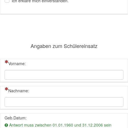
Ich erkläre mich einverstanden.
Angaben zum Schülereinsatz
(Dies ist eine Pflichtfrage.)
Vorname:
(Dies ist eine Pflichtfrage.)
Nachname:
Geb.Datum:
Antwort muss zwischen 01.01.1960 und 31.12.2006 sein