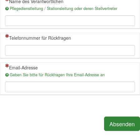
(Dies ist eine Pflichtfrage.)
Name des Verantwortlichen
Pflegedienstleitung / Stationsleitung oder deren Stellvertreter
(Dies ist eine Pflichtfrage.)
Telefonnummer für Rückfragen
(Dies ist eine Pflichtfrage.)
Email-Adresse
Geben Sie bitte für Rückfragen Ihre Email-Adresse an
Absenden