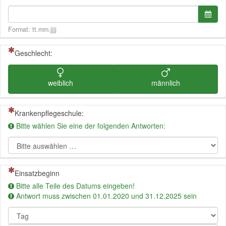
Datumsformat: tt.mm.jjjj
Datu
Format: tt.mm.jjjj
(Dies ist eine Pflichtfrage.)
Geschlecht:
weiblich
männlich
(Dies ist eine Pflichtfrage.)
Krankenpflegeschule:
Bitte wählen Sie eine der folgenden Antworten:
(Dies ist eine Pflichtfrage.)
Einsatzbeginn
Bitte alle Teile des Datums eingeben!
Antwort muss zwischen 01.01.2020 und 31.12.2025 sein
Tag